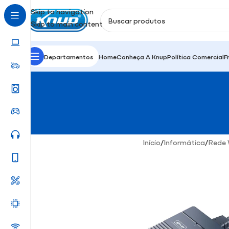
Skip to navigation
Skip to main content
Departamentos
Home
Conheça A Knup
Política Comercial
F
Início
/
Informática
/
Rede 