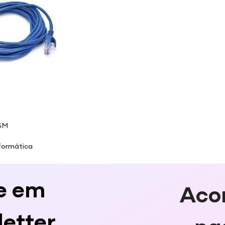
5M
formática
e em
Aco
etter
na