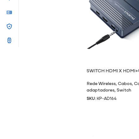
SWITCH HDMI X HDMI+
Rede Wireless
,
Cabos
,
Co
adaptadores
,
Switch
SKU:
KP-AD164