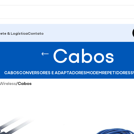
rete & Logística
Contato
Cabos
CABOS
CONVERSORES E ADAPTADORES
MODEM
REPETIDORES
S
Wireless
/
Cabos