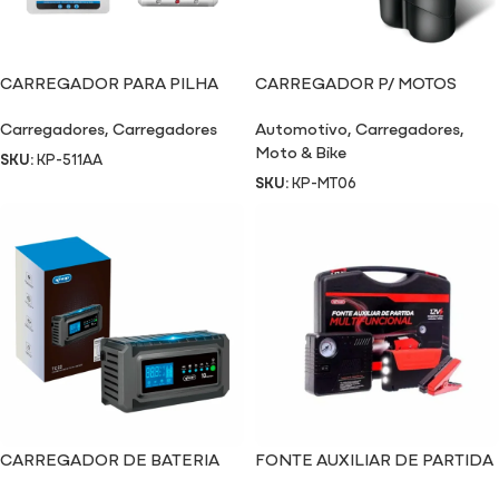
CARREGADOR PARA PILHA
CARREGADOR P/ MOTOS
511AA
MT06
Carregadores
,
Carregadores
Automotivo
,
Carregadores
,
Moto & Bike
SKU:
KP-511AA
SKU:
KP-MT06
CARREGADOR DE BATERIA
FONTE AUXILIAR DE PARTIDA
TC22
TC07A+