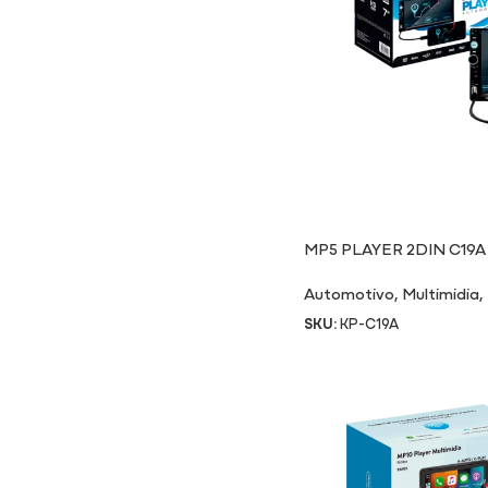
MP5 PLAYER 2DIN C19A
Automotivo
,
Multimidia
,
SKU:
KP-C19A