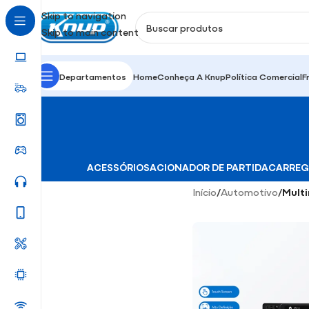
Skip to navigation
Skip to main content
Departamentos
Home
Conheça A Knup
Política Comercial
F
ACESSÓRIOS
ACIONADOR DE PARTIDA
CARREG
Início
/
Automotivo
/
Mult