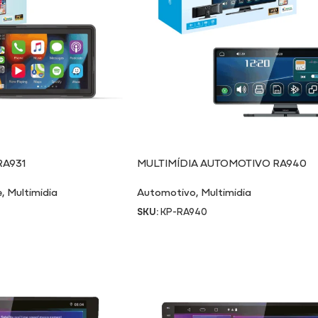
RA931
MULTIMÍDIA AUTOMOTIVO RA940
e
,
Multimidia
Automotivo
,
Multimidia
SKU:
KP-RA940