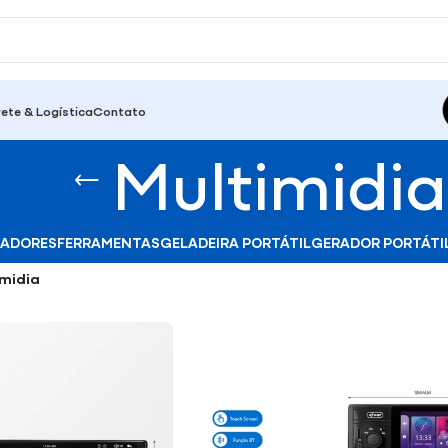
rete & Logística
Contato
Multimidia
ADORES
FERRAMENTAS
GELADEIRA PORTÁTIL
GERADOR PORTÁTI
imidia