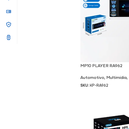
MP10 PLAYER RA962
Automotivo
,
Multimidia
,
SKU:
KP-RA962