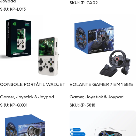
Joypad
SKU:
KP-GX02
SKU:
KP-LC13
CONSOLE PORTÁTIL WADJET
VOLANTE GAMER 7 EM 1 5818
GX01
Gamer
,
Joystick & Joypad
Gamer
,
Joystick & Joypad
SKU:
KP-GX01
SKU:
KP-5818