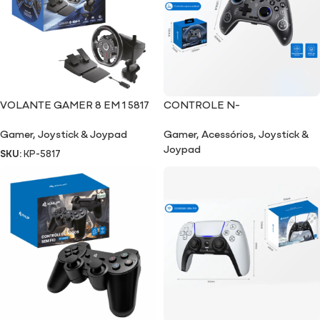
VOLANTE GAMER 8 EM 1 5817
CONTROLE N-
S/PC/IO/ANDROID GM044
Gamer
,
Joystick & Joypad
Gamer
,
Acessórios
,
Joystick &
Joypad
SKU:
KP-5817