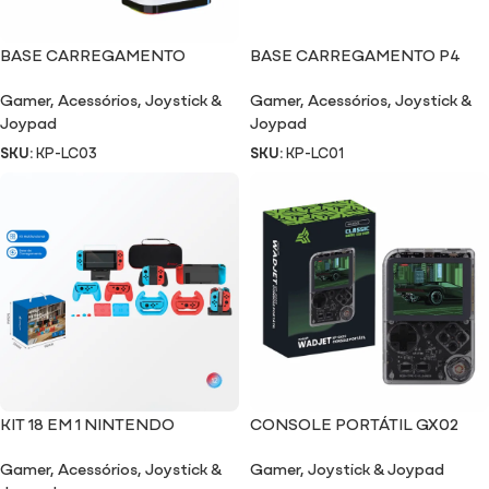
BASE CARREGAMENTO
BASE CARREGAMENTO P4
PS5/PS LC03
C01
Gamer
,
Acessórios
,
Joystick &
Gamer
,
Acessórios
,
Joystick &
Joypad
Joypad
SKU:
KP-LC03
SKU:
KP-LC01
KIT 18 EM 1 NINTENDO
CONSOLE PORTÁTIL GX02
SWITCH LC13
Gamer
,
Acessórios
,
Joystick &
Gamer
,
Joystick & Joypad