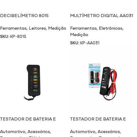
DECIBELÍMETRO 8015
MULTÍMETRO DIGITAL AA031
Ferramentas
,
Leitores
,
Medição
Ferramentas
,
Eletrônicas
,
Medição
SKU:
KP-8015
SKU:
KP-AA031
TESTADOR DE BATERIA E
TESTADOR DE BATERIA E
ALTERNADOR AUTOMOTIVO
ALTERNADOR AUTOMOTIVO
Automotivo
,
Acessórios
,
Automotivo
,
Acessórios
,
BT02