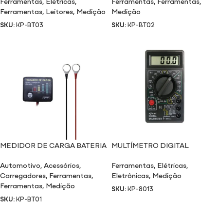
Ferramentas
,
Elétricas
,
Ferramentas
,
Ferramentas
,
Ferramentas
,
Leitores
,
Medição
Medição
SKU:
KP-BT03
SKU:
KP-BT02
MEDIDOR DE CARGA BATERIA
MULTÍMETRO DIGITAL
+ ALTERNADOR BT01
Automotivo
,
Acessórios
,
Ferramentas
,
Elétricas
,
Carregadores
,
Ferramentas
,
Eletrônicas
,
Medição
Ferramentas
,
Medição
SKU:
KP-8013
SKU:
KP-BT01