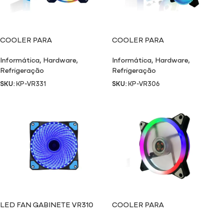
COOLER PARA
COOLER PARA
GABINETE/CPU VR331
GABINETE/CPU VR306
Informática
,
Hardware
,
Informática
,
Hardware
,
Refrigeração
Refrigeração
SKU:
KP-VR331
SKU:
KP-VR306
LED FAN GABINETE VR310
COOLER PARA
GABINETE/CPU VR307