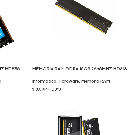
HZ HD836
MEMÓRIA RAM DDR4 16GB 2666MHZ HD818
M
Informática
,
Hardware
,
Memória RAM
SKU:
KP-HD818