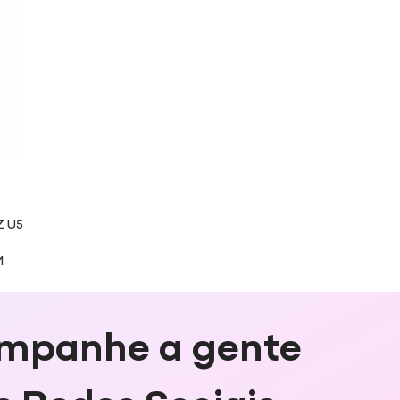
 U5
M
mpanhe a gente
s Redes Sociais