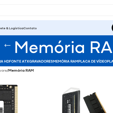
rete & Logística
Contato
Memória R
RA HD
FONTE ATX
GRAVADORES
MEMÓRIA RAM
PLACA DE VÍDEO
PL
ware
/
Memória RAM