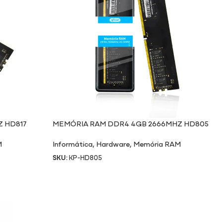
 HD817
MEMÓRIA RAM DDR4 4GB 2666MHZ HD805
M
Informática
,
Hardware
,
Memória RAM
SKU:
KP-HD805