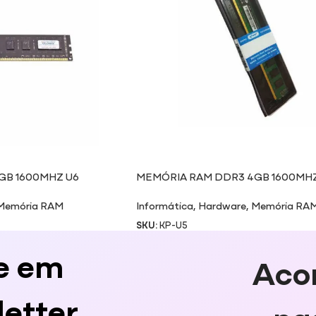
GB 1600MHZ U6
MEMÓRIA RAM DDR3 4GB 1600MHZ
Memória RAM
Informática
,
Hardware
,
Memória RA
SKU:
KP-U5
e em
Aco
etter
na