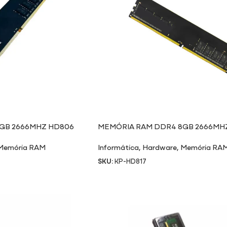
GB 2666MHZ HD806
MEMÓRIA RAM DDR4 8GB 2666MHZ
Memória RAM
Informática
,
Hardware
,
Memória RA
SKU:
KP-HD817