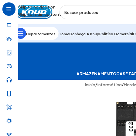
Skip to navigation
Skip to main content
Departamentos
Home
Conheça A Knup
Política Comercial
F
ARMAZENAMENTO
CASE PA
Início
/
Informática
/
Hard