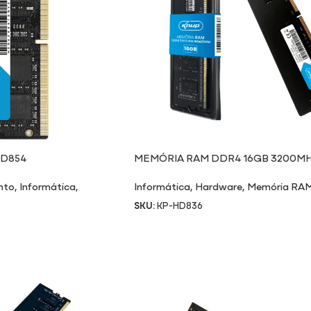
HD854
MEMÓRIA RAM DDR4 16GB 3200M
nto
,
Informática
,
Informática
,
Hardware
,
Memória RA
SKU:
KP-HD836