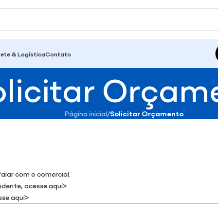
rete & Logística
Contato
olicitar Orçam
Página inicial
/
Solicitar Orçamento
falar com o comercial.
endente,
acesse aqui>
sse aqui>