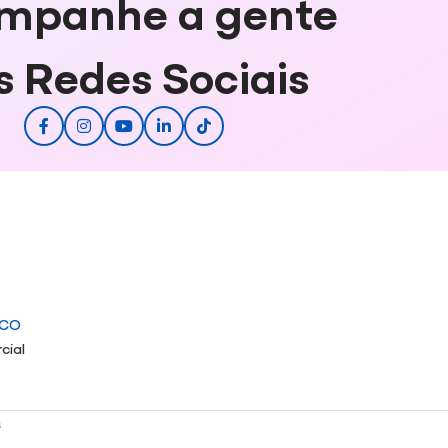
mpanhe a gente
s Redes Sociais
ICO
cial
s