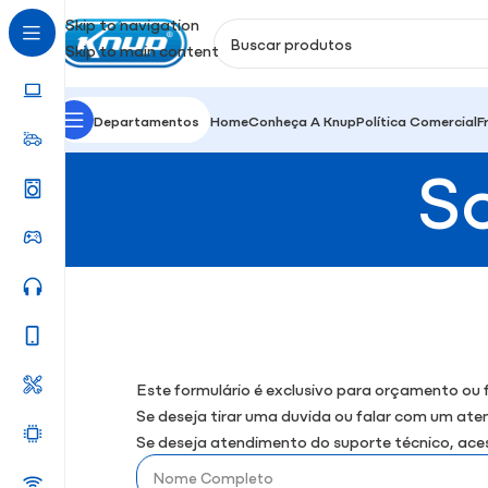
Skip to navigation
Skip to main content
Departamentos
Home
Conheça A Knup
Política Comercial
F
S
Este formulário é exclusivo para orçamento ou 
Se deseja tirar uma duvida ou falar com um at
Se deseja atendimento do suporte técnico,
ace