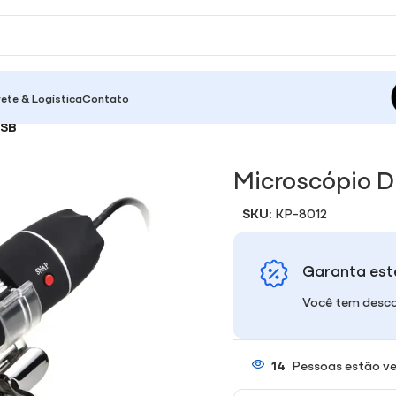
rete & Logística
Contato
USB
Microscópio D
SKU:
KP-8012
Garanta est
Você tem desco
14
Pessoas estão ve