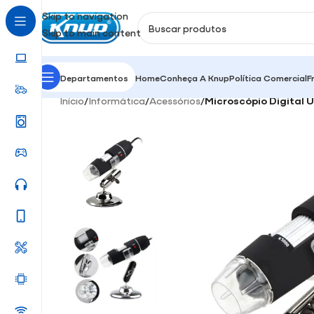
Skip to navigation
Skip to main content
Departamentos
Home
Conheça A Knup
Política Comercial
F
Início
/
Informática
/
Acessórios
/
Microscópio Digital 