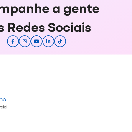
mpanhe a gente
s Redes Sociais
ICO
cial
s