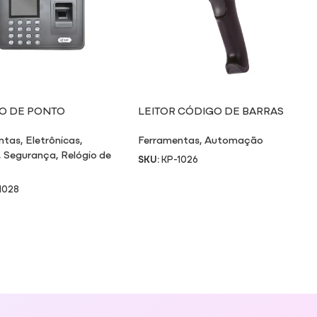
O DE PONTO
LEITOR CÓDIGO DE BARRAS
RICO 1028
USB 1D 1026
ntas
,
Eletrônicas
,
Ferramentas
,
Automação
,
Segurança
,
Relógio de
SKU:
KP-1026
1028