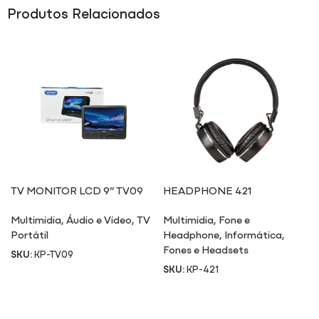
Produtos Relacionados
TV MONITOR LCD 9” TV09
HEADPHONE 421
Multimidia
,
Áudio e Video
,
TV
Multimidia
,
Fone e
Portátil
Headphone
,
Informática
,
Fones e Headsets
SKU:
KP-TV09
SKU:
KP-421