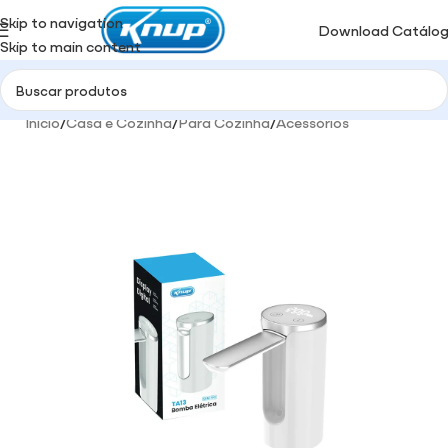
Skip to navigation
Download Catálo
Skip to main content
Início
/
Casa e Cozinha
/
Para Cozinha
/
Acessórios