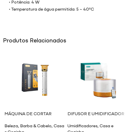
• Potência: 4 W
• Temperatura de água permitida: 5 ~ 40ºC
Produtos Relacionados
MÁQUINA DE CORTAR
DIFUSOR E UMIDIFICADOR
CABELO MA110
UM616
Beleza
,
Barba & Cabelo
,
Casa
Umidificadores
,
Casa e
e Cozinha
Cozinha