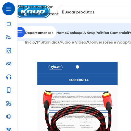
Skip to navigation
Skip to main content
Departamentos
Home
Conheça A Knup
Política Comercial
F
Início
/
Multimidia
/
Áudio e Video
/
Conversores e Adapt