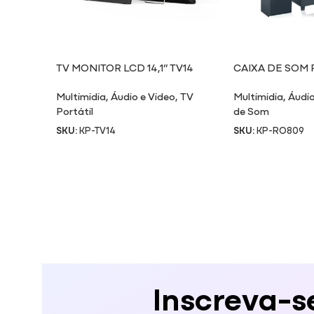
TV MONITOR LCD 14,1” TV14
CAIXA DE SOM
Multimidia
,
Áudio e Video
,
TV
Multimidia
,
Áudio
Portátil
de Som
SKU:
KP-TV14
SKU:
KP-RO809
Inscreva-s