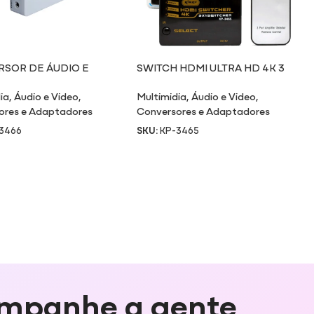
SOR DE ÁUDIO E
SWITCH HDMI ULTRA HD 4K 3
VGA X HDMI
ENTRADAS / 1 SAÍDA
ia
,
Áudio e Video
,
Multimidia
,
Áudio e Video
,
ores e Adaptadores
Conversores e Adaptadores
3466
SKU:
KP-3465
mpanhe a gente