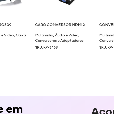
 RO809
CABO CONVERSOR HDMI X
CONVER
VGA
VÍDEO 
 e Video
,
Caixa
Multimidia
,
Áudio e Video
,
Multimid
Conversores e Adaptadores
Convers
SKU:
KP-3468
SKU:
KP-
e em
Aco