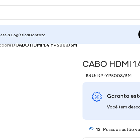
rete & Logística
Contato
adores
/
CABO HDMI 1.4 YP5003/3M
CABO HDMI 1.
SKU:
KP-YP5003/3M
Garanta est
Você tem desco
12
Pessoas estão ve