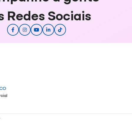
s Redes Sociais
ICO
cial
s