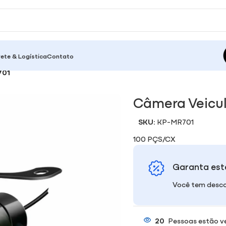
rete & Logística
Contato
701
Câmera Veicu
SKU:
KP-MR701
100 PÇS/CX
Garanta est
Você tem desco
20
Pessoas estão v