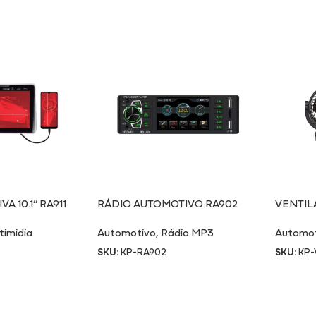
A 10.1” RA911
RÁDIO AUTOMOTIVO RA902
VENTIL
DUPLO 
timidia
Automotivo
,
Rádio MP3
Automo
SKU:
KP-RA902
SKU:
KP-