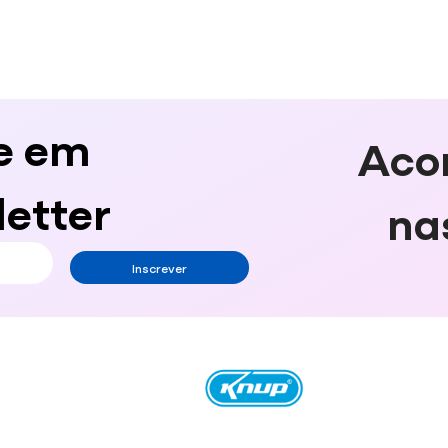
e em
Aco
etter
na
Inscrever