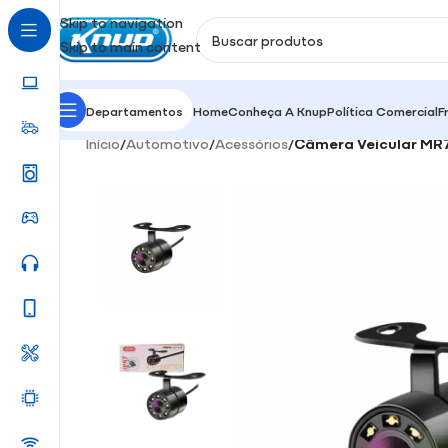
Skip to navigation
Skip to main content
Departamentos
Home
Conheça A Knup
Política Comercial
F
Início
/
Automotivo
/
Acessórios
/
Câmera Veicular MR