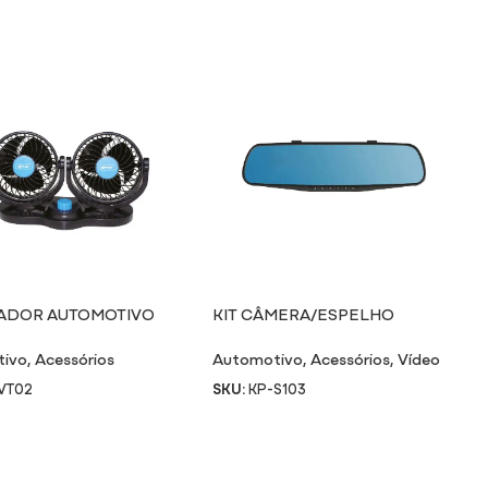
ADOR AUTOMOTIVO
KIT CÂMERA/ESPELHO
VT02
RETROVISOR S103
tivo
,
Acessórios
Automotivo
,
Acessórios
,
Vídeo
VT02
SKU:
KP-S103