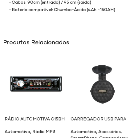
• Cabos: 90cm (entrada) / 95 cm (saída)
• Bateria compatível: Chumbo-Ácido (4Ah ~150AH)
Produtos Relacionados
RÁDIO AUTOMOTIVA C15BH
CARREGADOR USB PARA
MOTO MT05
Automotivo
,
Rádio MP3
Automotivo
,
Acessórios
,
SmartPhone
,
Carregadores
,