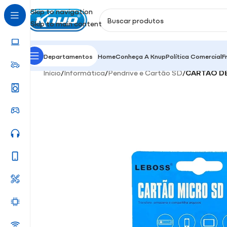
Skip to navigation
Skip to main content
Departamentos
Home
Conheça A Knup
Política Comercial
F
Início
/
Informática
/
Pendrive e Cartão SD
/
CARTÃO D