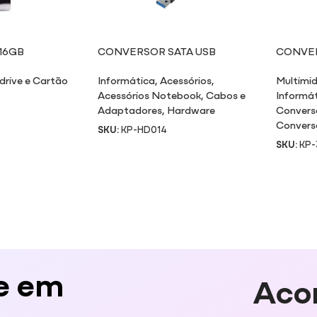
16GB
CONVERSOR SATA USB
CONVER
VÍDEO/
drive e Cartão
Informática
,
Acessórios
,
Multimid
Acessórios Notebook
,
Cabos e
Informá
Adaptadores
,
Hardware
Convers
Convers
SKU:
KP-HD014
SKU:
KP-
e em
Aco