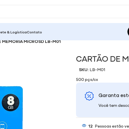
rete & Logística
Contato
E MEMÓRIA MICROSD LB-M01
CARTÃO DE M
SKU:
LB-M01
500 pçs/cx
Garanta est
Você tem desco
12
Pessoas estão ve