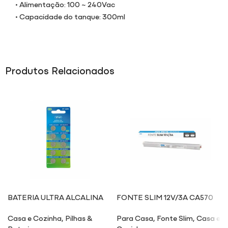
• Alimentação: 100 ~ 240Vac
• Capacidade do tanque: 300ml
Produtos Relacionados
BATERIA ULTRA ALCALINA
FONTE SLIM 12V/3A CA570
AG10
Casa e Cozinha
,
Pilhas &
Para Casa
,
Fonte Slim
,
Casa e