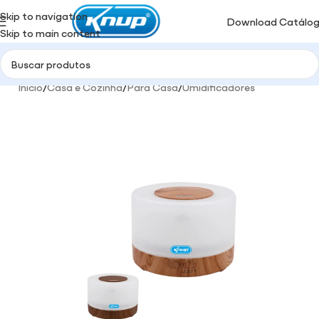
Skip to navigation
Download Catálo
Skip to main content
Início
/
Casa e Cozinha
/
Para Casa
/
Umidificadores