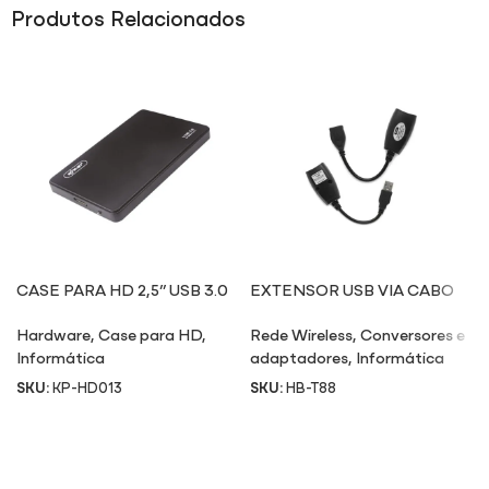
Produtos Relacionados
CASE PARA HD 2,5” USB 3.0
EXTENSOR USB VIA CABO
HD013
ETHERNET RJ45 T88
Hardware
,
Case para HD
,
Rede Wireless
,
Conversores e
Informática
adaptadores
,
Informática
SKU:
KP-HD013
SKU:
HB-T88