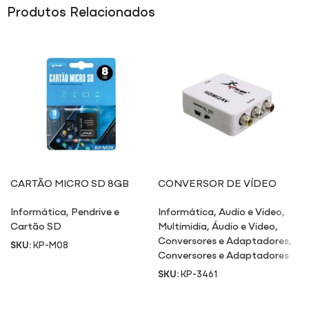
Produtos Relacionados
CARTÃO MICRO SD 8GB
CONVERSOR DE VÍDEO
M08
VGA PARA VÍDEO RCA/S-
Informática
,
Pendrive e
Informática
,
Audio e Video
,
VÍDEO/VGA
Cartão SD
Multimidia
,
Áudio e Video
,
Conversores e Adaptadores
,
SKU:
KP-M08
Conversores e Adaptadores
SKU:
KP-3461