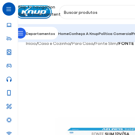
Skip to navigation
Skip to main content
Departamentos
Home
Conheça A Knup
Política Comercial
F
Início
/
Casa e Cozinha
/
Para Casa
/
Fonte Slim
/
FONTE 