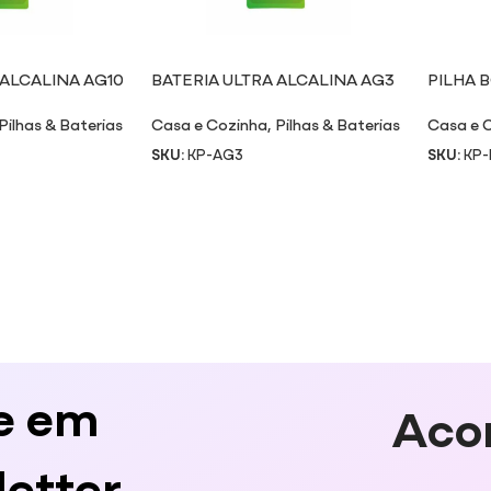
 ALCALINA AG10
BATERIA ULTRA ALCALINA AG3
PILHA B
Pilhas & Baterias
Casa e Cozinha
,
Pilhas & Baterias
Casa e 
SKU:
KP-AG3
SKU:
KP-
e em
Aco
etter