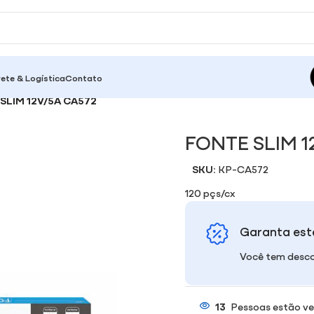
rete & Logística
Contato
SLIM 12V/5A CA572
FONTE SLIM 1
SKU:
KP-CA572
120 pçs/cx
Garanta est
Você tem desco
13
Pessoas estão ve