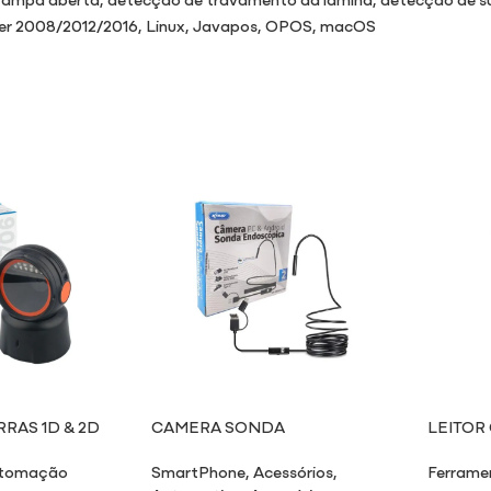
ver 2008/2012/2016, Linux, Javapos, OPOS, macOS
RAS 1D & 2D
CAMERA SONDA
LEITOR
ENDOSCOPICA MI800/2M
USB 1D 
tomação
SmartPhone
,
Acessórios
,
Ferrame