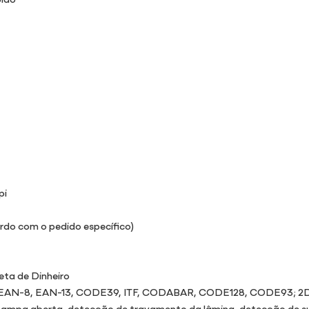
pi
rdo com o pedido específico)
eta de Dinheiro
E, EAN-8, EAN-13, CODE39, ITF, CODABAR, CODE128, CODE93; 2
e tampa aberta, detecção de travamento da lâmina, detecção de 