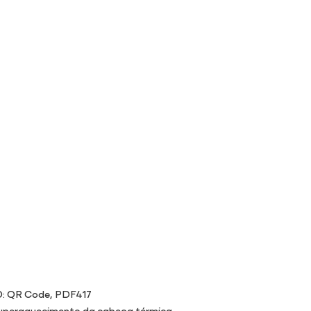
D: QR Code, PDF417
superaquecimento da cabeça térmica