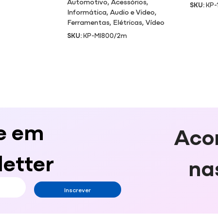
Automotivo
,
Acessórios
,
SKU:
KP-
Informática
,
Audio e Video
,
Ferramentas
,
Elétricas
,
Vídeo
SKU:
KP-MI800/2m
e em
Aco
etter
na
Inscrever