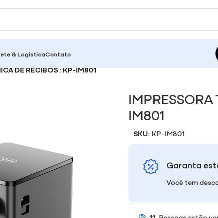
rete & Logística
Contato
CA DE RECIBOS : KP-IM801
IMPRESSORA T
IM801
SKU:
KP-IM801
Garanta est
Você tem desco
11
Pessoas estão ve