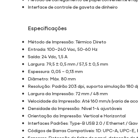
Interface de controle de gaveta de dinheiro
Especificações
Método de Impressão: Térmico Direto
Entrada: 100–240 Vac, 50-60 Hz
Saída: 24 Vdc, 1,5 A
Largura: 79,5 ± 0,5 mm / 57,5 ± 0,5 mm
Espessura: 0,05 – 0,13 mm
Diâmetro: Máx. 80 mm
Resolução: Padrão 203 dpi, suporta simulação 180 d
Largura da Impressão: 72 mm / 48 mm
Velocidade da Impressão: Até 160 mm/s (varia de aco
Densidade da Impressão: Nível 1-4 ajustáveis
Orientação da Impressão: Vertical e Horizontal
Interfaces Padrões: Type-B USB 2.0 / Ethernet / Gav
Códigos de Barras Compatíveis: 1D: UPC-A, UPC-
Sensores: Detecção de falta de papel, detecção d