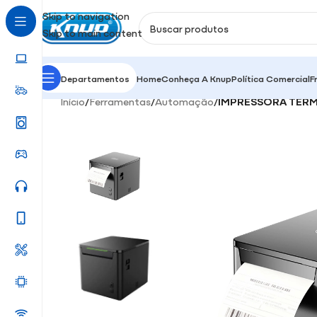
Skip to navigation
Skip to main content
Departamentos
Home
Conheça A Knup
Política Comercial
F
Início
/
Ferramentas
/
Automação
/
IMPRESSORA TÉRMI