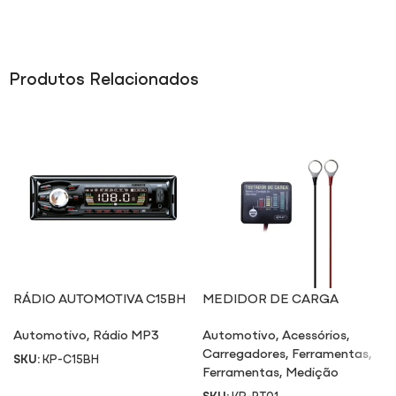
Produtos Relacionados
RÁDIO AUTOMOTIVA C15BH
MEDIDOR DE CARGA
BATERIA + ALTERNADOR
Automotivo
,
Rádio MP3
Automotivo
,
Acessórios
,
BT01
Carregadores
,
Ferramentas
,
SKU:
KP-C15BH
Ferramentas
,
Medição
SKU:
KP-BT01