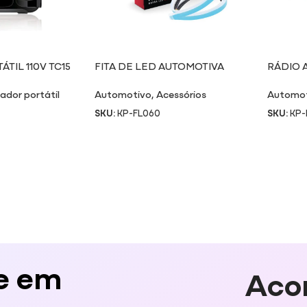
TIL 110V TC15
FITA DE LED AUTOMOTIVA
RÁDIO 
FL060
ador portátil
Automotivo
,
Acessórios
Automo
SKU:
KP-FL060
SKU:
KP-
e em
Aco