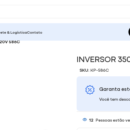
rete & Logística
Contato
20V 586C
INVERSOR 350
SKU:
KP-586C
Garanta est
Você tem desco
12
Pessoas estão ve