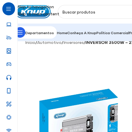
Skip to navigation
Skip to main content
Departamentos
Home
Conheça A Knup
Política Comercial
F
Início
/
Automotivo
/
Inversores
/
INVERSOR 3500W – 2