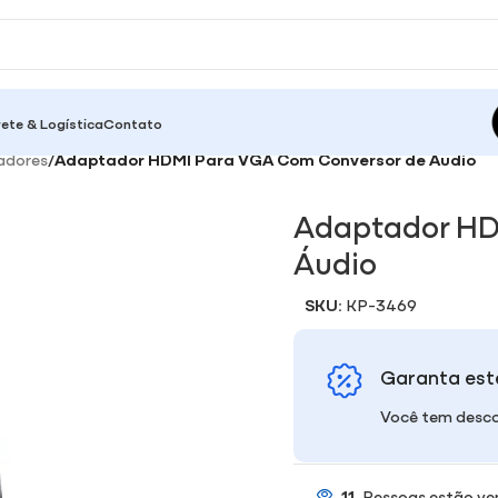
rete & Logística
Contato
adores
/
Adaptador HDMI Para VGA Com Conversor de Áudio
Adaptador HD
Áudio
SKU:
KP-3469
Garanta est
Você tem desco
11
Pessoas estão ve