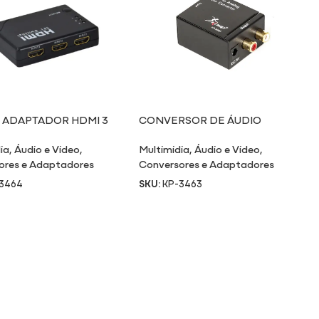
 ADAPTADOR HDMI 3
CONVERSOR DE ÁUDIO
AS X 1 SAÍDA
DIGITAL PARA ANALÓGICO
ia
,
Áudio e Video
,
Multimidia
,
Áudio e Video
,
ores e Adaptadores
Conversores e Adaptadores
3464
SKU:
KP-3463