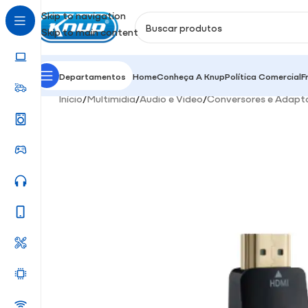
Skip to navigation
Skip to main content
Departamentos
Home
Conheça A Knup
Política Comercial
F
Início
/
Multimidia
/
Áudio e Video
/
Conversores e Adapt