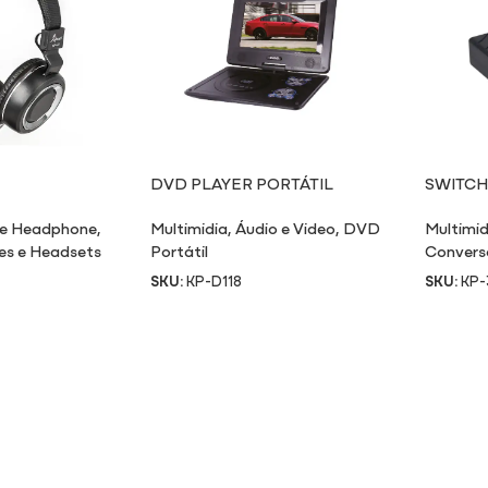
DVD PLAYER PORTÁTIL
SWITCH
ENTRAD
 e Headphone
,
Multimidia
,
Áudio e Video
,
DVD
Multimid
es e Headsets
Portátil
Convers
SKU:
KP-D118
SKU:
KP-