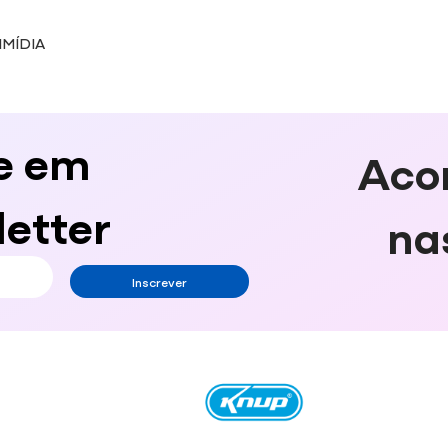
IMÍDIA
e em
Aco
etter
na
Inscrever