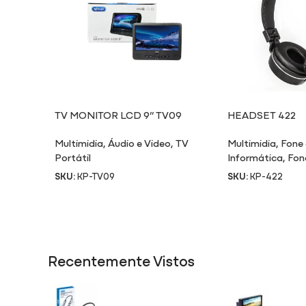
TV MONITOR LCD 9” TV09
HEADSET 422
Multimidia
,
Áudio e Video
,
TV
Multimidia
,
Fone
Portátil
Informática
,
Fon
SKU:
KP-TV09
SKU:
KP-422
Recentemente Vistos