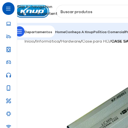
Skip to navigation
Skip to main content
Departamentos
Home
Conheça A Knup
Política Comercial
F
Início
/
Informática
/
Hardware
/
Case para HD
/
CASE SA