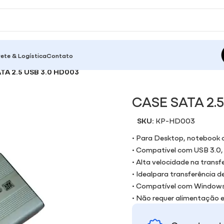
rete & Logística
Contato
TA 2.5 USB 3.0 HD003
CASE SATA 2.5
SKU:
KP-HD003
• Para Desktop, notebook
• Compativel com USB 3.0, 2
• Alta velocidade na trans
• Idealpara transferência d
• Compatível com Windows X
• Não requer alimentação 