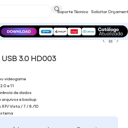
Suporte Técnico
Solicitar Orçamen
 USB 3.0 HD003
 ou videogame
.0 e 1.1
ferência de dados
e arquivos e backup
P/ Vista / 7 / 8 /10
externa