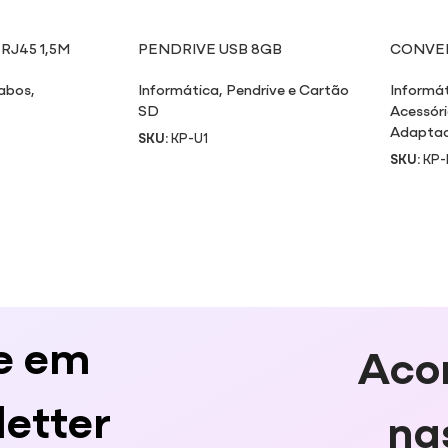
RJ45 1,5M
PENDRIVE USB 8GB
CONVER
abos
,
Informática
,
Pendrive e Cartão
Informá
SD
Acessór
Adapta
SKU:
KP-U1
SKU:
KP-
e em
Aco
etter
na