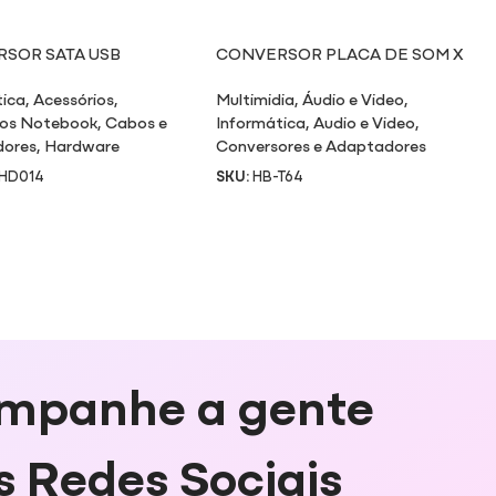
SOR SATA USB
CONVERSOR PLACA DE SOM X
USB
tica
,
Acessórios
,
Multimidia
,
Áudio e Video
,
ios Notebook
,
Cabos e
Informática
,
Audio e Video
,
dores
,
Hardware
Conversores e Adaptadores
HD014
SKU:
HB-T64
mpanhe a gente
s Redes Sociais