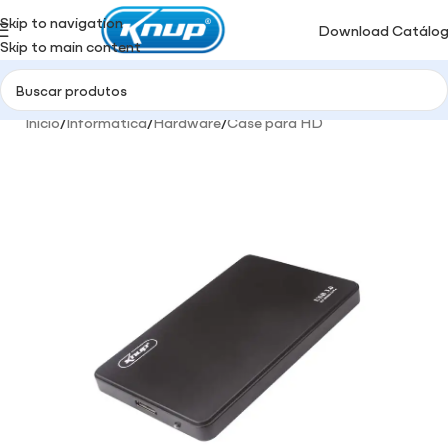
Skip to navigation
Download Catálo
Skip to main content
Início
/
Informática
/
Hardware
/
Case para HD