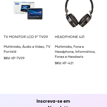
TV MONITOR LCD 9” TV09
HEADPHONE 421
Multimidia
,
Áudio e Video
,
TV
Multimidia
,
Fone e
Portátil
Headphone
,
Informática
,
Fones e Headsets
SKU:
KP-TV09
SKU:
KP-421
Inscreva-se em