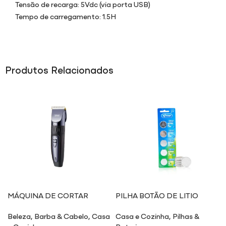
Tensão de recarga: 5Vdc (via porta USB)
Tempo de carregamento: 1.5H
Produtos Relacionados
MÁQUINA DE CORTAR
PILHA BOTÃO DE LITIO
CABELO PROFISSIONAL
BT2032
Beleza
,
Barba & Cabelo
,
Casa
Casa e Cozinha
,
Pilhas &
MA300