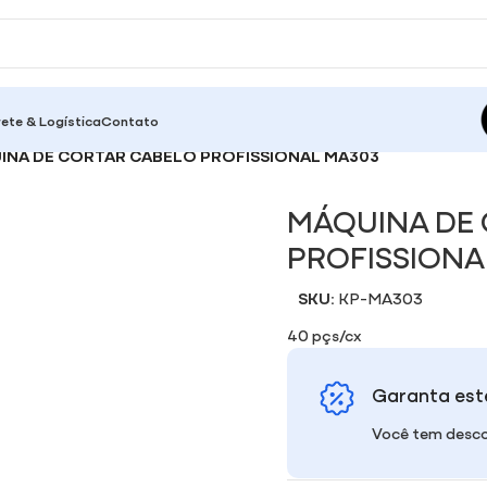
rete & Logística
Contato
INA DE CORTAR CABELO PROFISSIONAL MA303
MÁQUINA DE
PROFISSIONA
SKU:
KP-MA303
40 pçs/cx
Garanta est
Você tem desco