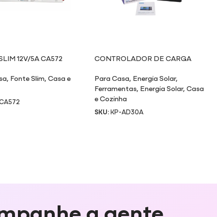
LIM 12V/5A CA572
CONTROLADOR DE CARGA
SOLAR AD30A
sa
,
Fonte Slim
,
Casa e
Para Casa
,
Energia Solar
,
Ferramentas
,
Energia Solar
,
Casa
e Cozinha
-CA572
SKU:
KP-AD30A
mpanhe a gente