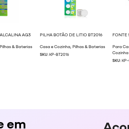
 ALCALINA AG3
PILHA BOTÃO DE LITIO BT2016
FONTE S
Pilhas & Baterias
Casa e Cozinha
,
Pilhas & Baterias
Para Ca
Cozinha
SKU:
KP-BT2016
SKU:
KP
e em
Aco