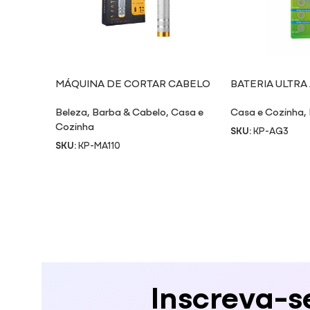
MÁQUINA DE CORTAR CABELO
BATERIA ULTRA
MA110
Beleza
,
Barba & Cabelo
,
Casa e
Casa e Cozinha
,
Cozinha
SKU:
KP-AG3
SKU:
KP-MA110
Inscreva-s