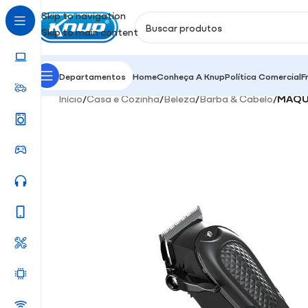
Skip to navigation
Skip to main content
Departamentos
Home
Conheça A Knup
Política Comercial
F
Início
/
Casa e Cozinha
/
Beleza
/
Barba & Cabelo
/
MÁQU