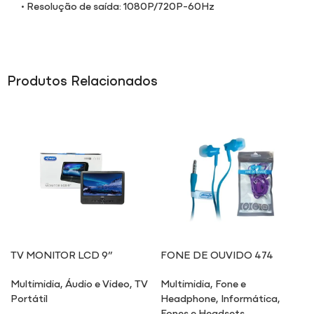
• Resolução de saída: 1080P/720P-60Hz
Produtos Relacionados
TV MONITOR LCD 9”
FONE DE OUVIDO 474
TV09/HD
Multimidia
,
Áudio e Video
,
TV
Multimidia
,
Fone e
Portátil
Headphone
,
Informática
,
Fones e Headsets