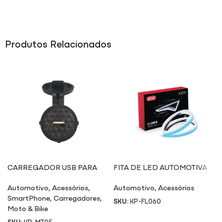
Produtos Relacionados
CARREGADOR USB PARA
FITA DE LED AUTOMOTIVA
MOTO MT05
FL060
Automotivo
,
Acessórios
,
Automotivo
,
Acessórios
SmartPhone
,
Carregadores
,
SKU:
KP-FL060
Moto & Bike
SKU:
KP-MT05