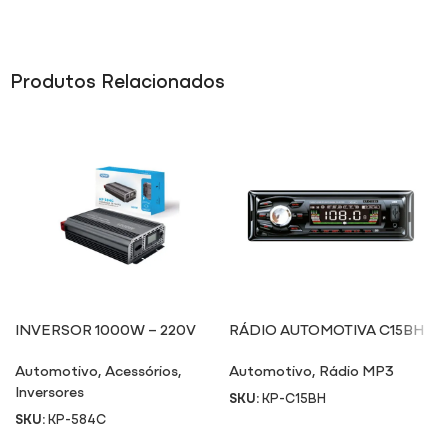
Produtos Relacionados
INVERSOR 1000W – 220V
RÁDIO AUTOMOTIVA C15BH
584C
Automotivo
,
Acessórios
,
Automotivo
,
Rádio MP3
Inversores
SKU:
KP-C15BH
SKU:
KP-584C