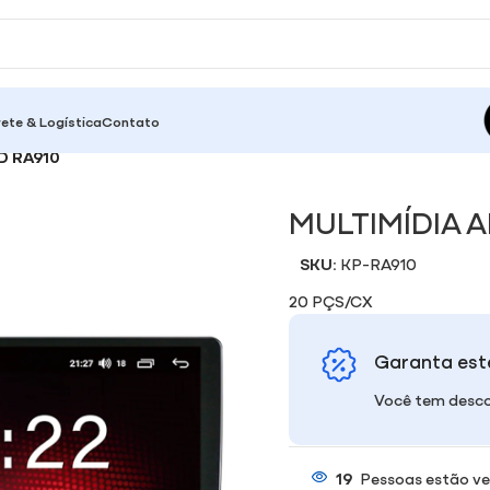
rete & Logística
Contato
D RA910
MULTIMÍDIA 
SKU:
KP-RA910
20 PÇS/CX
Garanta est
Você tem desco
19
Pessoas estão ve