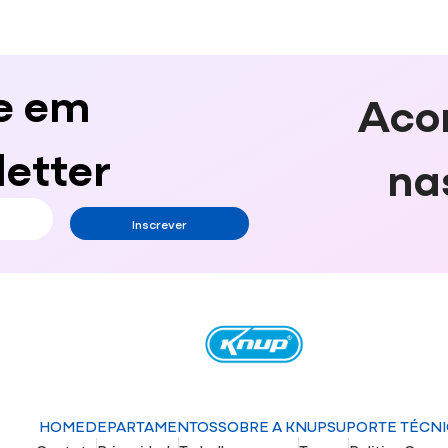
e em
Aco
etter
na
Inscrever
HOME
DEPARTAMENTOS
SOBRE A KNUP
SUPORTE TÉCN