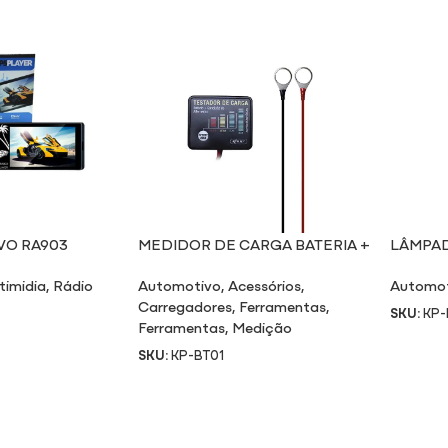
VO RA903
MEDIDOR DE CARGA BATERIA +
LÂMPAD
ALTERNADOR BT01
timidia
,
Rádio
Automotivo
,
Acessórios
,
Automo
Carregadores
,
Ferramentas
,
SKU:
KP-
Ferramentas
,
Medição
SKU:
KP-BT01