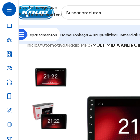
Skip to navigation
Skip to main content
Departamentos
Home
Conheça A Knup
Política Comercial
F
Início
/
Automotivo
/
Rádio MP3
/
MULTIMÍDIA ANDROI