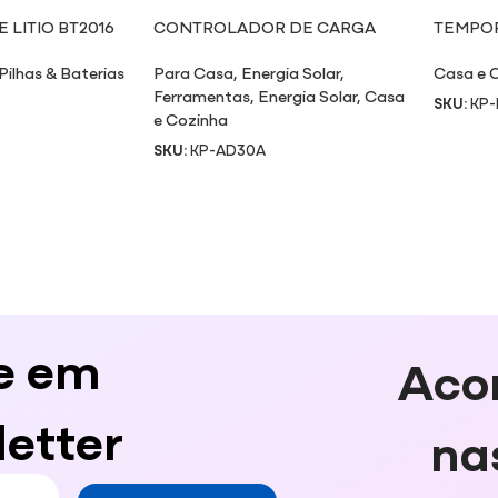
 LITIO BT2016
CONTROLADOR DE CARGA
TEMPO
SOLAR AD30A
PORTAS
Pilhas & Baterias
Para Casa
,
Energia Solar
,
Casa e 
Ferramentas
,
Energia Solar
,
Casa
SKU:
KP-
e Cozinha
SKU:
KP-AD30A
e em
Aco
etter
na