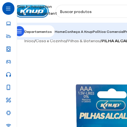
Skip to navigation
Skip to main content
Departamentos
Home
Conheça A Knup
Política Comercial
F
Início
/
Casa e Cozinha
/
Pilhas & Baterias
/
PILHA ALCA