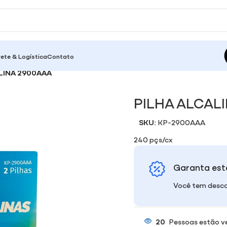
rete & Logística
Contato
LINA 2900AAA
PILHA ALCAL
SKU:
KP-2900AAA
240 pçs/cx
Garanta est
Você tem desco
20
Pessoas estão v