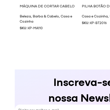
MÁQUINA DE CORTAR CABELO
PILHA BOTÃO DE
MA110
Beleza
,
Barba & Cabelo
,
Casa e
Casa e Cozinha
,
Cozinha
SKU:
KP-BT2016
SKU:
KP-MA110
Inscreva-s
nossa Newsl