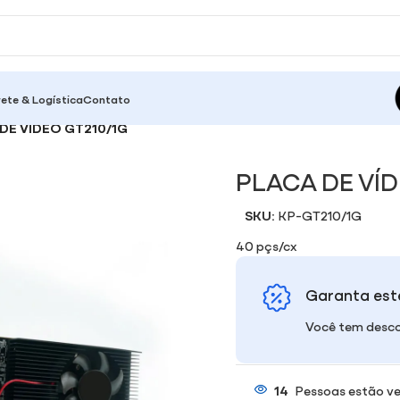
rete & Logística
Contato
DE VÍDEO GT210/1G
PLACA DE VÍD
SKU:
KP-GT210/1G
40 pçs/cx
Garanta est
Você tem desco
14
Pessoas estão ve