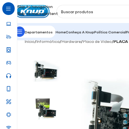
Skip to navigation
Skip to main content
Departamentos
Home
Conheça A Knup
Política Comercial
F
Início
/
Informática
/
Hardware
/
Placa de Vídeo
/
PLACA 