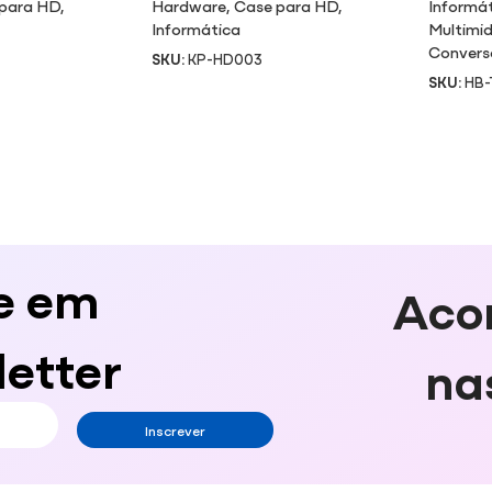
para HD
,
Hardware
,
Case para HD
,
Informá
Informática
Multimid
Convers
SKU:
KP-HD003
SKU:
HB-
e em
Aco
etter
na
Inscrever