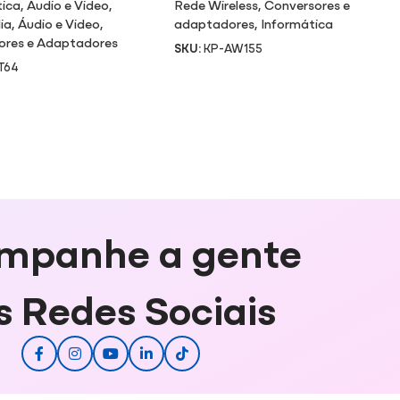
tica
,
Audio e Video
,
Rede Wireless
,
Conversores e
ia
,
Áudio e Video
,
adaptadores
,
Informática
ores e Adaptadores
SKU:
KP-AW155
T64
mpanhe a gente
s Redes Sociais