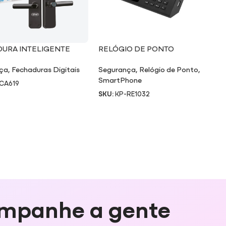
URA INTELIGENTE
RELÓGIO DE PONTO
BIOMÉTRICO RE1032
ça
,
Fechaduras Digitais
Segurança
,
Relógio de Ponto
,
SmartPhone
CA619
SKU:
KP-RE1032
mpanhe a gente