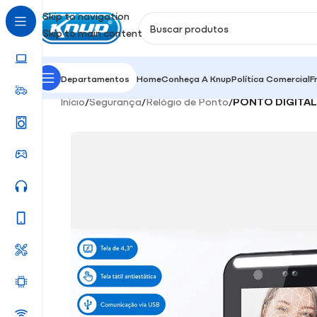
Skip to navigation
Skip to main content
Departamentos
Home
Conheça A Knup
Política Comercial
F
Início
/
Segurança
/
Relógio de Ponto
/
PONTO DIGITAL