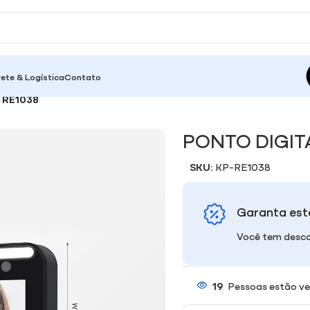
rete & Logística
Contato
 RE1038
PONTO DIGIT
SKU:
KP-RE1038
Garanta est
Você tem desco
19
Pessoas estão ve