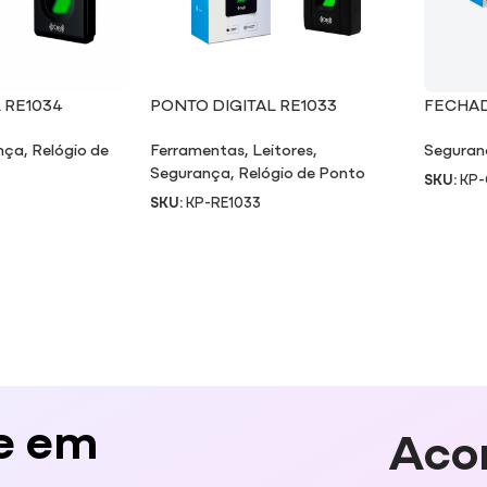
 RE1034
PONTO DIGITAL RE1033
FECHAD
CA619
nça
,
Relógio de
Ferramentas
,
Leitores
,
Seguran
Segurança
,
Relógio de Ponto
SKU:
KP-
SKU:
KP-RE1033
e em
Aco