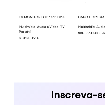
TV MONITOR LCD 14,1” TV14
CABO HDMI 3M
Multimidia
,
Áudio e Video
,
TV
Multimidia
,
Áudio
Portátil
SKU:
KP-H5000 
SKU:
KP-TV14
Inscreva-s