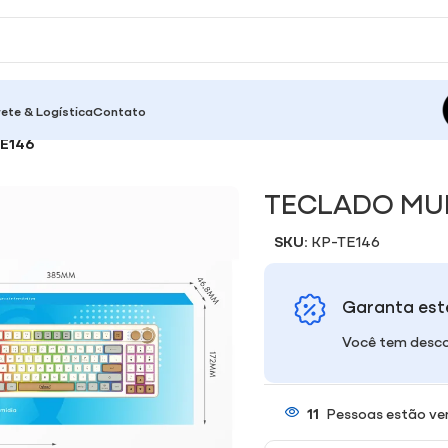
rete & Logística
Contato
E146
TECLADO MUL
SKU:
KP-TE146
Garanta est
Você tem desco
11
Pessoas estão ve