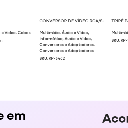
CONVERSOR DE VÍDEO RCA/S-
TRIPÉ 
VÍDEO/VGA PARA VGA
METRO
 e Video
,
Cabos
Multimidia
,
Áudio e Video
,
Multimid
Informática
,
Audio e Video
,
3m
SKU:
KP
Conversores e Adaptadores
,
Conversores e Adaptadores
SKU:
KP-3462
e em
Aco