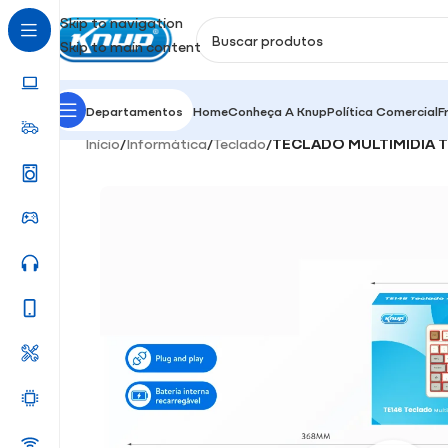
Skip to navigation
Skip to main content
Departamentos
Home
Conheça A Knup
Política Comercial
F
Início
/
Informática
/
Teclado
/
TECLADO MULTIMÍDIA T