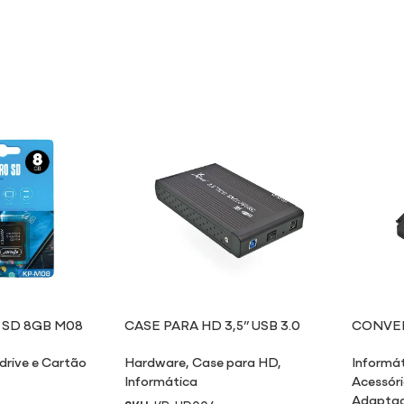
 SD 8GB M08
CASE PARA HD 3,5” USB 3.0
CONVER
HD004
drive e Cartão
Hardware
,
Case para HD
,
Informá
Informática
Acessór
Adapta