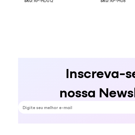
SKU:
KP-HD012
SKU:
KP-M08
Inscreva-s
nossa Newsl