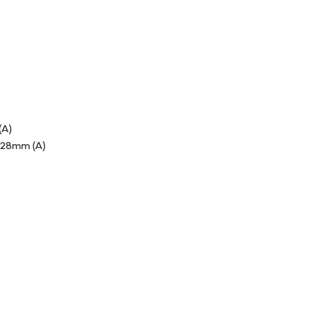
(A)
 128mm (A)