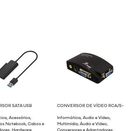
SOR SATA USB
CONVERSOR DE VÍDEO RCA/S-
VÍDEO/VGA PARA VGA
tica
,
Acessórios
,
Informática
,
Audio e Video
,
ios Notebook
,
Cabos e
Multimidia
,
Áudio e Video
,
dores
,
Hardware
Conversores e Adaptadores
,