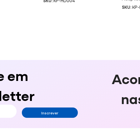
SKU:
KP-HD004
SKU:
KP-
e em
Aco
etter
na
Inscrever