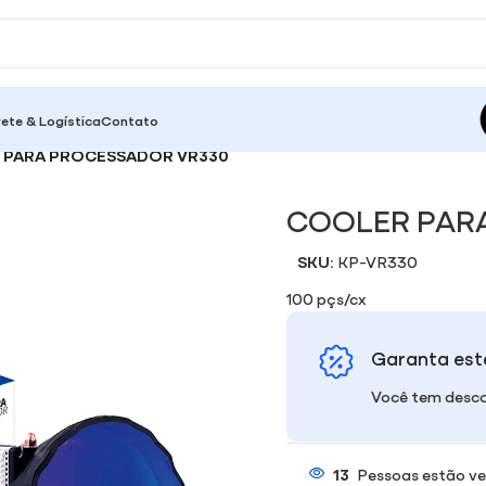
rete & Logística
Contato
 PARA PROCESSADOR VR330
COOLER PAR
SKU:
KP-VR330
100 pçs/cx
Garanta est
Você tem desco
13
Pessoas estão ve