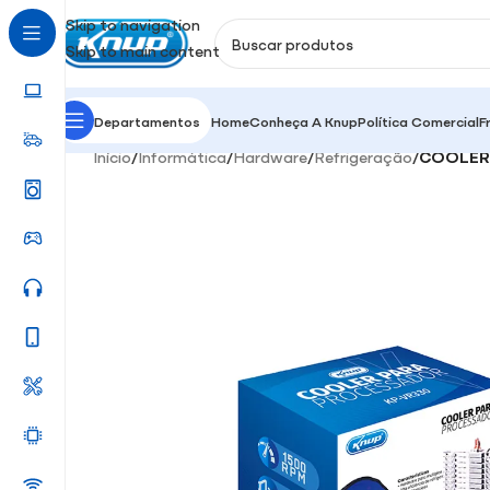
Skip to navigation
Skip to main content
Departamentos
Home
Conheça A Knup
Política Comercial
F
Início
/
Informática
/
Hardware
/
Refrigeração
/
COOLER