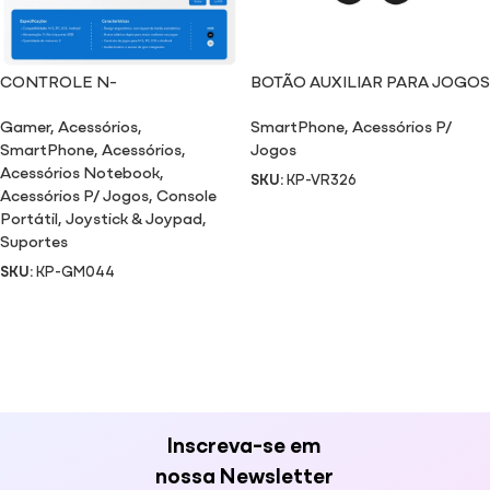
CONTROLE N-
BOTÃO AUXILIAR PARA JOGOS
S/PC/IO/ANDROID GM044
VR326
Gamer
,
Acessórios
,
SmartPhone
,
Acessórios P/
SmartPhone
,
Acessórios
,
Jogos
Acessórios Notebook
,
SKU:
KP-VR326
Acessórios P/ Jogos
,
Console
Portátil
,
Joystick & Joypad
,
Suportes
SKU:
KP-GM044
Inscreva-se em
nossa Newsletter