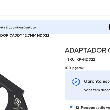
rete & Logística
Contato
DOR CADDY 12.7MM HD022
ADAPTADOR C
SKU:
KP-HD022
100 pçs/cx
Garanta est
Você tem desco
12
Pessoas estão ve