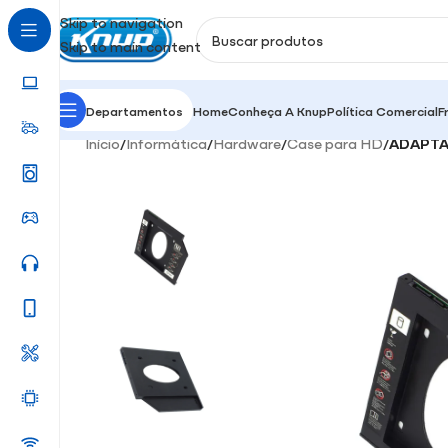
Skip to navigation
Skip to main content
Departamentos
Home
Conheça A Knup
Política Comercial
F
Início
/
Informática
/
Hardware
/
Case para HD
/
ADAPTA