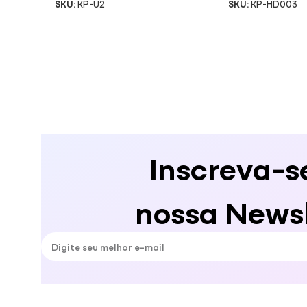
SKU:
KP-U2
SKU:
KP-HD003
Inscreva-s
nossa Newsl