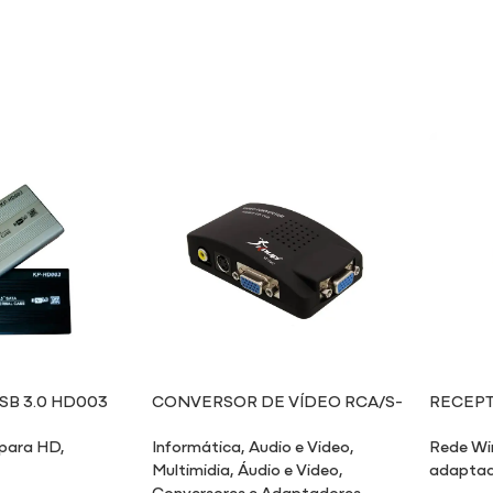
USB 3.0 HD003
CONVERSOR DE VÍDEO RCA/S-
RECEP
VÍDEO/VGA PARA VGA
SINAL W
para HD
,
Informática
,
Audio e Video
,
Rede Wi
Multimidia
,
Áudio e Video
,
adaptad
Conversores e Adaptadores
,