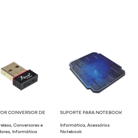
TOR CONVERSOR DE
SUPORTE PARA NOTEBOOK
I-FI X USB
COM COOLER
reless
,
Conversores e
Informática
,
Acessórios
ores
,
Informática
Notebook