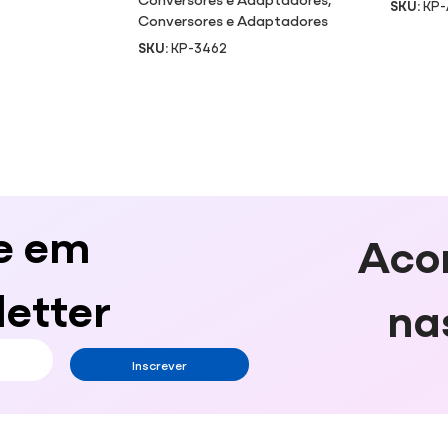
SKU:
KP
Conversores e Adaptadores
SKU:
KP-3462
e em
Aco
etter
na
Inscrever