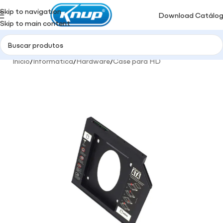
Skip to navigation
Download Catálo
Skip to main content
Início
/
Informática
/
Hardware
/
Case para HD