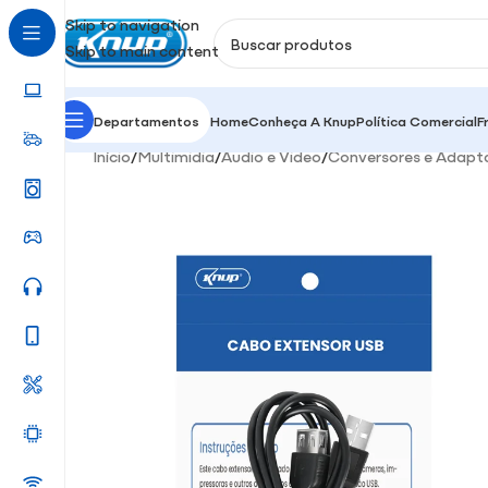
Skip to navigation
Skip to main content
Departamentos
Home
Conheça A Knup
Política Comercial
F
Início
/
Multimidia
/
Áudio e Video
/
Conversores e Adapt