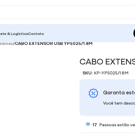
rete & Logística
Contato
adores
/
CABO EXTENSOR USB YP5025/1.8M
CABO EXTENS
SKU:
KP-YP5025/1.8M
Garanta est
Você tem desco
17
Pessoas estão ve