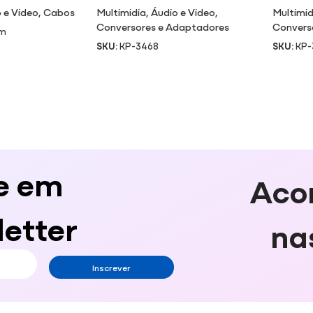
 e Video
,
Cabos
Multimidia
,
Áudio e Video
,
Multimid
Conversores e Adaptadores
Convers
3m
SKU:
KP-3468
SKU:
KP-
e em
Aco
etter
na
Inscrever