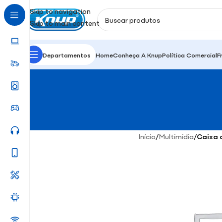
Skip to navigation
Skip to main content
Departamentos
Home
Conheça A Knup
Política Comercial
F
Início
/
Multimidia
/
Caixa 