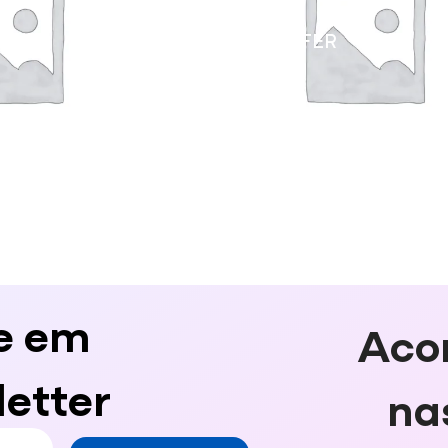
SUBWOOFER
e em
Aco
etter
na