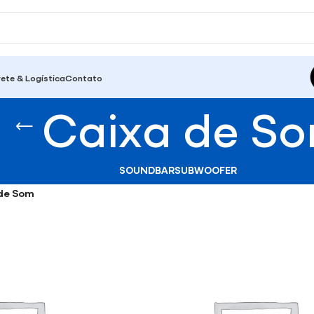
rete & Logística
Contato
Caixa de S
SOUNDBAR
SUBWOOFER
de Som