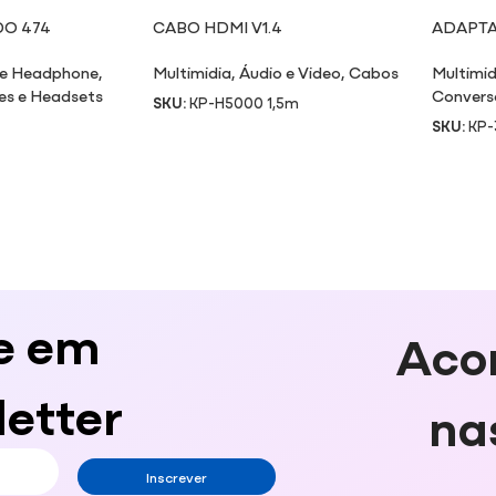
DO 474
CABO HDMI V1.4
ADAPTA
COM CO
 e Headphone
,
Multimidia
,
Áudio e Video
,
Cabos
Multimid
es e Headsets
Convers
SKU:
KP-H5000 1,5m
SKU:
KP-
e em
Aco
etter
na
Inscrever