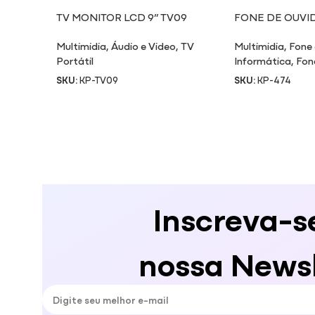
TV MONITOR LCD 9” TV09
FONE DE OUVI
Multimidia
,
Áudio e Video
,
TV
Multimidia
,
Fone
Portátil
Informática
,
Fon
SKU:
KP-TV09
SKU:
KP-474
Inscreva-s
nossa Newsl