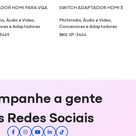
DOR HDMI PARA VGA
SWITCH ADAPTADOR HDMI 3
NVERSOR DE ÁUDIO
ENTRADAS X 1 SAÍDA
ia
,
Áudio e Video
,
Multimidia
,
Áudio e Video
,
ores e Adaptadores
Conversores e Adaptadores
3469
SKU:
KP-3464
mpanhe a gente
s Redes Sociais