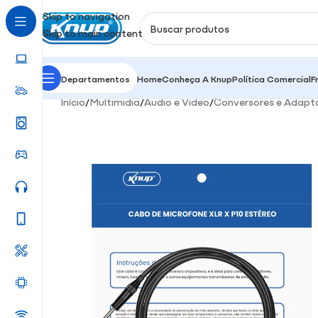
Skip to navigation
Skip to main content
Departamentos
Home
Conheça A Knup
Política Comercial
F
Início
/
Multimidia
/
Áudio e Video
/
Conversores e Adapt