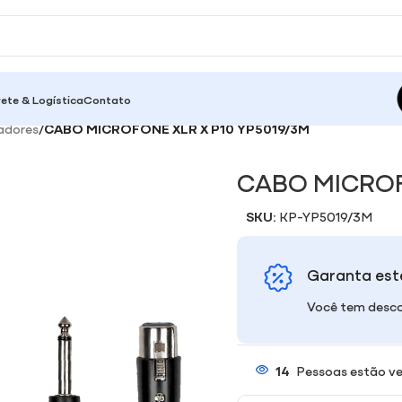
rete & Logística
Contato
adores
/
CABO MICROFONE XLR X P10 YP5019/3M
CABO MICROF
SKU:
KP-YP5019/3M
Garanta est
Você tem desco
14
Pessoas estão ve