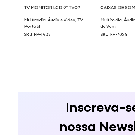
TV MONITOR LCD 9” TV09
CAIXAS DE SOM
7024
Multimidia
,
Áudio e Video
,
TV
Multimidia
,
Áudio
Portátil
de Som
SKU:
KP-TV09
SKU:
KP-7024
Inscreva-s
nossa Newsl