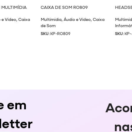
 MULTIMÍDIA
CAIXA DE SOM RO809
HEADSE
 e Video
,
Caixa
Multimidia
,
Áudio e Video
,
Caixa
Multimid
de Som
Informá
SKU:
KP-RO809
SKU:
KP-
e em
Aco
etter
na