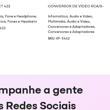
T 422
CONVERSOR DE VÍDEO RCA/S-
VÍDEO/VGA PARA VGA
ia
,
Fone e Headphone
,
Informática
,
Audio e Video
,
tica
,
Fones e Headsets
Multimidia
,
Áudio e Video
,
Conversores e Adaptadores
,
422
Conversores e Adaptadores
SKU:
KP-3462
mpanhe a gente
s Redes Sociais