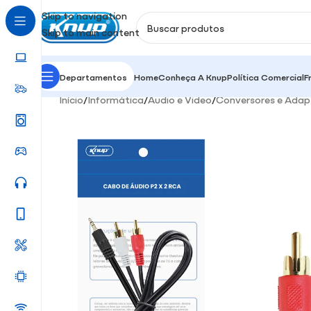
Skip to navigation
Skip to main content
Departamentos
Home
Conheça A Knup
Política Comercial
F
Início
/
Informática
/
Audio e Video
/
Conversores e Adap