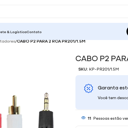
rete & Logística
Contato
tadores
/
CABO P2 PARA 2 RCA PR201/1.5M
CABO P2 PARA
SKU:
KP-PR201/1.5M
Garanta est
Você tem desco
11
Pessoas estão ve