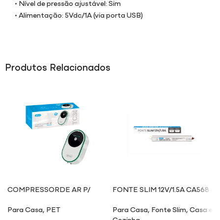
• Nível de pressão ajustável: Sim
• Alimentação: 5Vdc/1A (via porta USB)
Produtos Relacionados
COMPRESSORDE AR P/
FONTE SLIM 12V/1.5A CA568
AQUÁRIO TC30
Para Casa
,
PET
Para Casa
,
Fonte Slim
,
Casa e
Cozinha