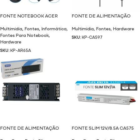
FONTE NOTEBOOK ACER
FONTE DE ALIMENTAÇÃO
AR65A
CA597
Multimidia
,
Fontes
,
Informática
,
Multimidia
,
Fontes
,
Hardware
Fontes Para Notebook
,
SKU:
KP-CA597
Hardware
SKU:
KP-AR65A
FONTE DE ALIMENTAÇÃO
FONTE SLIM 12V/8.5A CA575
AC/D CA590