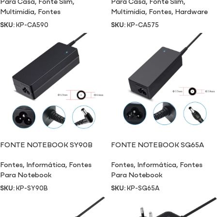
Para Casa
,
Fonte Slim
,
Para Casa
,
Fonte Slim
,
Multimidia
,
Fontes
Multimidia
,
Fontes
,
Hardware
SKU:
KP-CA590
SKU:
KP-CA575
FONTE NOTEBOOK SY90B
FONTE NOTEBOOK SG65A
Fontes
,
Informática
,
Fontes
Fontes
,
Informática
,
Fontes
Para Notebook
Para Notebook
SKU:
KP-SY90B
SKU:
KP-SG65A