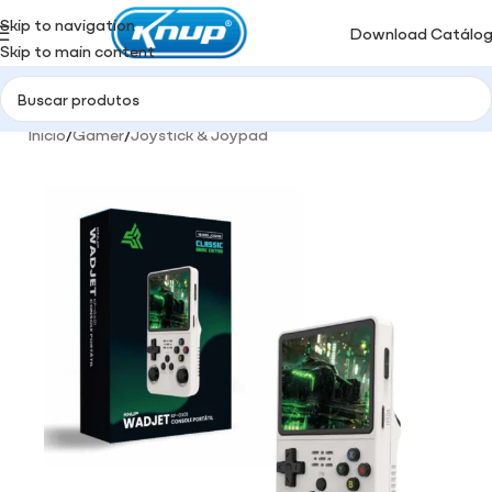
Skip to navigation
Download Catálo
Skip to main content
Início
/
Gamer
/
Joystick & Joypad