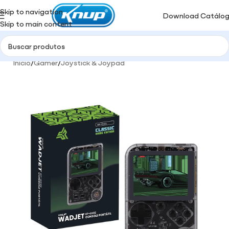
Skip to navigation
Download Catálo
Skip to main content
Início
/
Gamer
/
Joystick & Joypad