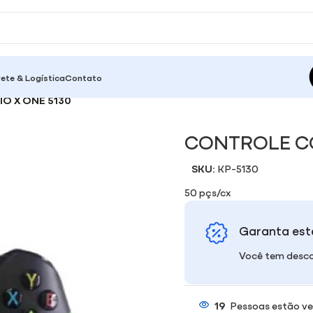
rete & Logística
Contato
O X ONE 5130
CONTROLE CO
SKU:
KP-5130
50 pçs/cx
Garanta est
Você tem desco
19
Pessoas estão ve