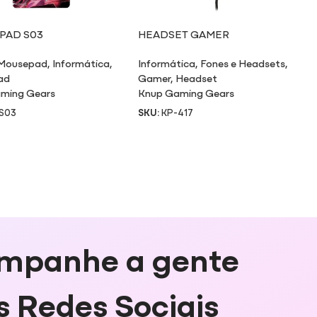
PAD S03
HEADSET GAMER
Mousepad
,
Informática
,
Informática
,
Fones e Headsets
,
ad
Gamer
,
Headset
ming Gears
Knup Gaming Gears
S03
SKU:
KP-417
mpanhe a gente
s Redes Sociais