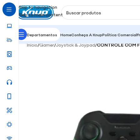
Skip to navigation
Skip to main content
Departamentos
Home
Conheça A Knup
Política Comercial
F
Início
/
Gamer
/
Joystick & Joypad
/
CONTROLE COM FI