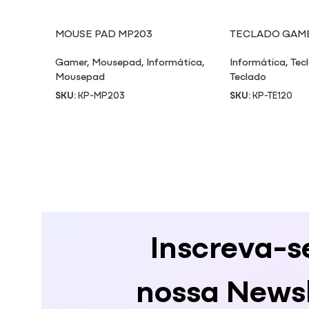
MOUSE PAD MP203
TECLADO GAME
Gamer
,
Mousepad
,
Informática
,
Informática
,
Tec
Mousepad
Teclado
SKU:
KP-MP203
SKU:
KP-TE120
Inscreva-s
nossa Newsl