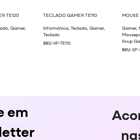
R TE120
TECLADO GAMER TE110
MOUSE 
lado
,
Gamer
,
Informática
,
Teclado
,
Gamer
,
Gamer
,
Teclado
Mousep
Knup Ga
SKU:
KP-TE110
SKU:
KP-
e em
Aco
etter
na