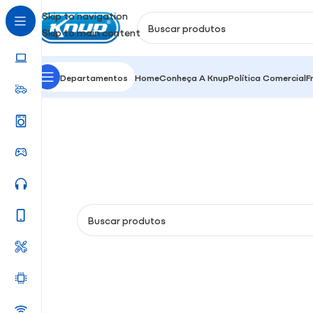
Skip to navigation
Skip to main content
Departamentos
Home
Conheça A Knup
Política Comercial
F